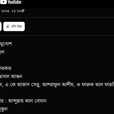
বর ২০২৫, ১৫:০০
কপি লিঙ্ক
 মুখোশ
কুল
 সরকার
ফয়সাল আগুন
রাজ, এ কে আজাদ সেতু, আশরাফুল আশীষ, ও ফারুক আল ফারা
ার : আব্দুল্লাহ আল নোমান
মুকুল