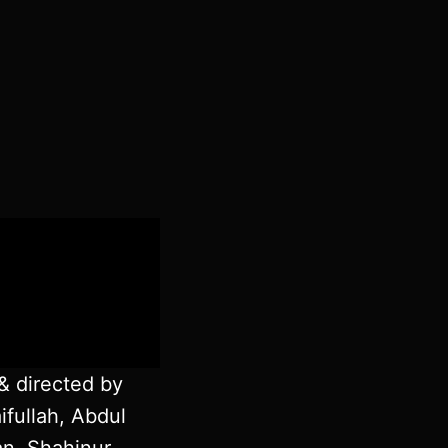
& directed by
ifullah, Abdul
n, Shahinur