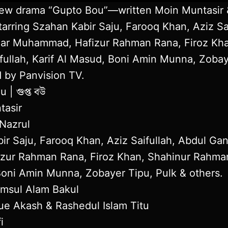
new drama “Gupto Bou”—written Moin Muntasir 
tarring Szahan Kabir Saju, Farooq Khan, Aziz Sa
dar Muhammad, Hafizur Rahman Rana, Firoz Kha
ullah, Karif Al Masud, Boni Amin Munna, Zobay
 by Panvision TV.
| গুপ্ত বউ
tasir
 Nazrul
ir Saju, Farooq Khan, Aziz Saifullah, Abdul Gan
ur Rahman Rana, Firoz Khan, Shahinur Rahman,
Boni Amin Munna, Zobayer Tipu, Pulk & others.
amsul Alam Bakul
ue Akash & Rashedul Islam Titu
i