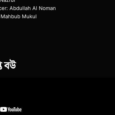
cer: Abdullah Al Noman
: Mahbub Mukul
্ত বউ