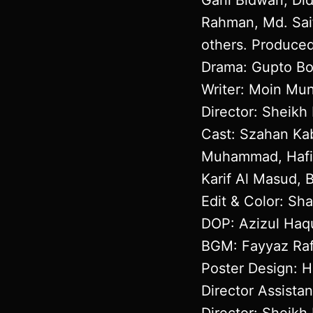
Rahman, Md. Saif
others. Produced
Drama: Gupto Bou 
Writer: Moin Mun
Director: Sheikh
Cast: Szahan Kab
Muhammad, Hafiz
Karif Al Masud, 
Edit & Color: Sh
DOP: Azizul Haq
BGM: Fayyaz Raf
Poster Design: 
Director Assistan
Director: Sheikh