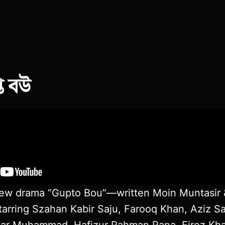
্ত বউ
new drama “Gupto Bou”—written Moin Muntasir 
tarring Szahan Kabir Saju, Farooq Khan, Aziz Sa
dar Muhammad, Hafizur Rahman Rana, Firoz Kha