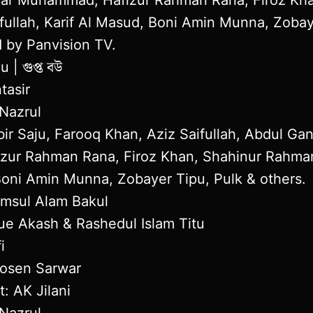
ullah, Karif Al Masud, Boni Amin Munna, Zobay
 by Panvision TV.
| গুপ্ত বউ
tasir
 Nazrul
ir Saju, Farooq Khan, Aziz Saifullah, Abdul Gan
ur Rahman Rana, Firoz Khan, Shahinur Rahman,
Boni Amin Munna, Zobayer Tipu, Pulk & others.
amsul Alam Bakul
ue Akash & Rashedul Islam Titu
i
Hosen Sarwar
t: AK Jilani
 Nazrul