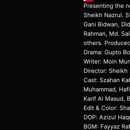
Presenting the 
Sheikh Nazrul. S
Gani Bidwan, Di
Rahman, Md. Saif
others. Produced
Drama: Gupto Bou 
Writer: Moin Mun
Director: Sheikh
Cast: Szahan Kab
Muhammad, Hafiz
Karif Al Masud, 
Edit & Color: Sh
DOP: Azizul Haq
BGM: Fayyaz Raf