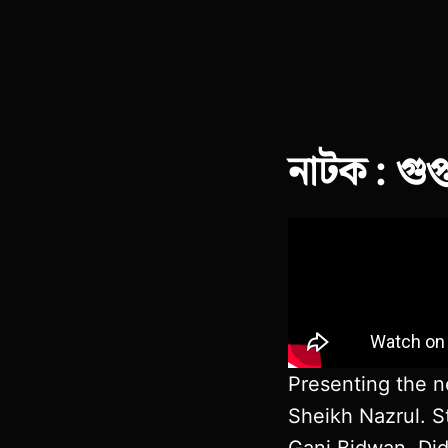
নাটক : গুপ
Presenting the 
Sheikh Nazrul. S
Gani Bidwan, Di