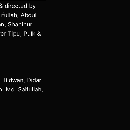
& directed by
ifullah, Abdul
n, Shahinur
er Tipu, Pulk &
i Bidwan, Didar
 Md. Saifullah,