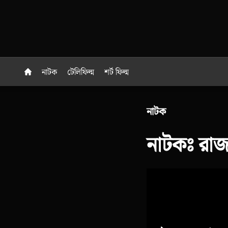
নাটক
টেলিফিল্ম
শর্ট ফিল্ম
নাটক
নাটকঃ রাজ