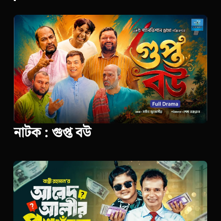
নাটক : গুপ্ত বউ