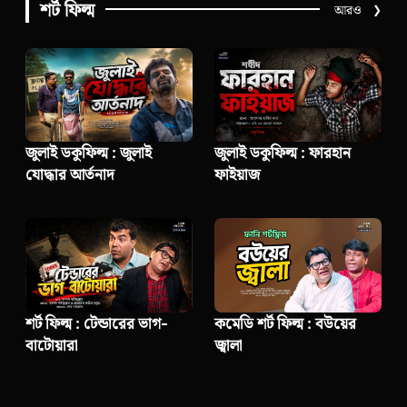
শর্ট ফিল্ম
আরও
❯
জুলাই ডকুফিল্ম : জুলাই
জুলাই ডকুফিল্ম : ফারহান
যোদ্ধার আর্তনাদ
ফাইয়াজ
শর্ট ফিল্ম : টেন্ডারের ভাগ-
কমেডি শর্ট ফিল্ম : বউয়ের
বাটোয়ারা
জ্বালা