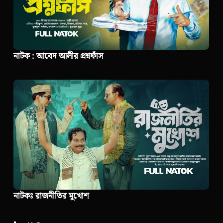
নাটক : আবেদ আলীর প্রশ্নফাঁস
নাটকঃ রাজনীতির মুখোশ