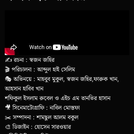
✍️ রচনা : স্বজন জহির
🎬 পরিচালনা : আব্দুল হাই সেলিম
🎭 অভিনয়ে : মাহবুব মুকুল, স্বজন জহির,ফারুক খান,
আহসান হাবিব খান
শফিকুল ইসলাম রুবেল ও এইচ এম তানভির হাসান
🎥 সিনেমাটোগ্রাফি : নাবিল মোস্তফা
✂️ সম্পাদনা : শামছুল আলম বকুল
🎨 ডিজাইন : হোসেন সারওয়ার