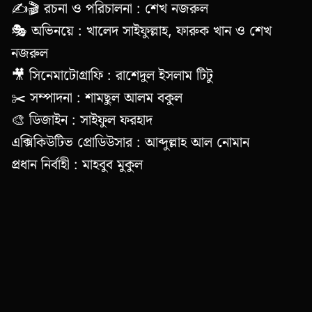
✍️🎬 রচনা ও পরিচালনা : শেখ নজরুল
🎭 অভিনয়ে : খালেদ সাইফুল্লাহ, ফারুক খান ও শেখ
নজরুল
🎥 সিনেমাটোগ্রাফি : রাশেদুল ইসলাম টিটু
✂️ সম্পাদনা : শামছুল আলম বকুল
🎨 ডিজাইন : সাইফুল ফরহাদ
এক্সিকিউটিভ প্রোডিউসার : আব্দুল্লাহ আল নোমান
প্রধান নির্বাহী : মাহবুব মুকুল