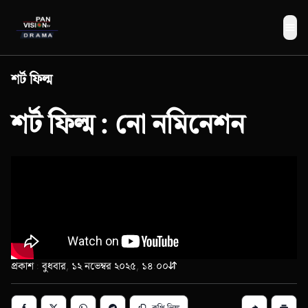
Me
শর্ট ফিল্ম
শর্ট ফিল্ম : নো নমিনেশন
প্রকাশ : বুধবার, ১২ নভেম্বর ২০২৫, ১৪:০০
কপি লিঙ্ক