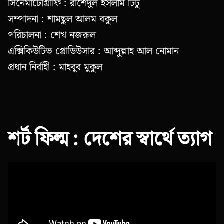
সিনেমাটোগ্রাফি : রাশেদুল ইসলাম টিটু
সম্পাদনা : শামছুল আলম বকুল
পরিচালনা : শেখ নজরুল
এক্সিকিউটিভ প্রোডিউসার : আব্দুল্লাহ আল নোমান
প্রধান নির্বাহী : মাহবুব মুকুল
শর্ট ফিল্ম : দেশের স্বার্থে ত্যাগ