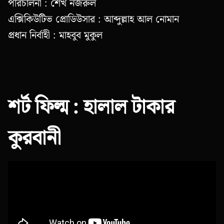
পরিচালনা : শেখ নজরুল
এক্সিকিউটিভ প্রোডিউসার : আব্দুল্লাহ আল নোমান
প্রধান নির্বাহী : মাহবুব মুকুল
শর্ট ফিল্ম : হালাল টাকার
কুরবানী